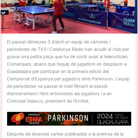
El passat dimecres 3 d’abril un equip de càmeres i
periodistes de TV3 i Catalunya Ràdio han acudit al club per
gravar una petita peça que ha de sortir aviat al telenotícies
Comarques, abans que l’equip de jugadors es desplacin a
Guadalajara per participar en la primera edició del
Campionat d’Espanya per jugadors amb Parkinson. L’equip
de periodistes va passar el matí filmant la sessió
d’entrenament i fent entrevistes als jugadors i a en
Cristobal Velasco, president de l’Entitat.
Després de diverses cartes publicades a la premsa de la