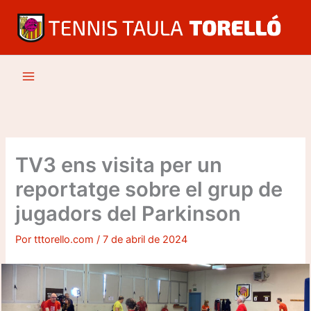
Ir
al
contenido
TV3 ens visita per un
reportatge sobre el grup de
jugadors del Parkinson
Por
tttorello.com
/
7 de abril de 2024